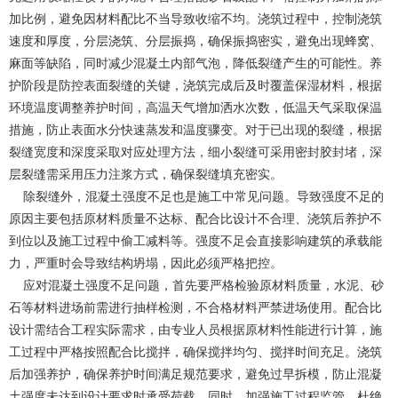
加比例，避免因材料配比不当导致收缩不均。浇筑过程中，控制浇筑
速度和厚度，分层浇筑、分层振捣，确保振捣密实，避免出现蜂窝、
麻面等缺陷，同时减少混凝土内部气泡，降低裂缝产生的可能性。养
护阶段是防控表面裂缝的关键，浇筑完成后及时覆盖保湿材料，根据
环境温度调整养护时间，高温天气增加洒水次数，低温天气采取保温
措施，防止表面水分快速蒸发和温度骤变。对于已出现的裂缝，根据
裂缝宽度和深度采取对应处理方法，细小裂缝可采用密封胶封堵，深
层裂缝需采用压力注浆方式，确保裂缝填充密实。
除裂缝外，混凝土强度不足也是施工中常见问题。导致强度不足的
原因主要包括原材料质量不达标、配合比设计不合理、浇筑后养护不
到位以及施工过程中偷工减料等。强度不足会直接影响建筑的承载能
力，严重时会导致结构坍塌，因此必须严格把控。
应对混凝土强度不足问题，首先要严格检验原材料质量，水泥、砂
石等材料进场前需进行抽样检测，不合格材料严禁进场使用。配合比
设计需结合工程实际需求，由专业人员根据原材料性能进行计算，施
工过程中严格按照配合比搅拌，确保搅拌均匀、搅拌时间充足。浇筑
后加强养护，确保养护时间满足规范要求，避免过早拆模，防止混凝
土强度未达到设计要求时承受荷载。同时，加强施工过程监管，杜绝