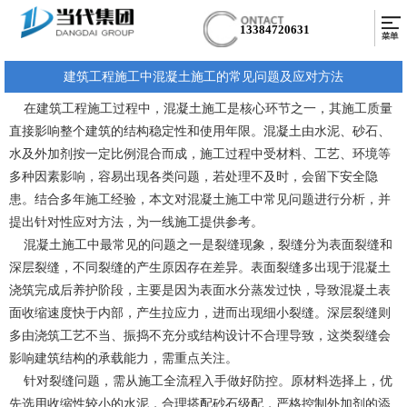
13384720631
建筑工程施工中混凝土施工的常见问题及应对方法
在建筑工程施工过程中，混凝土施工是核心环节之一，其施工质量
直接影响整个建筑的结构稳定性和使用年限。混凝土由水泥、砂石、
水及外加剂按一定比例混合而成，施工过程中受材料、工艺、环境等
多种因素影响，容易出现各类问题，若处理不及时，会留下安全隐
患。结合多年施工经验，本文对混凝土施工中常见问题进行分析，并
提出针对性应对方法，为一线施工提供参考。
混凝土施工中最常见的问题之一是裂缝现象，裂缝分为表面裂缝和
深层裂缝，不同裂缝的产生原因存在差异。表面裂缝多出现于混凝土
浇筑完成后养护阶段，主要是因为表面水分蒸发过快，导致混凝土表
面收缩速度快于内部，产生拉应力，进而出现细小裂缝。深层裂缝则
多由浇筑工艺不当、振捣不充分或结构设计不合理导致，这类裂缝会
影响建筑结构的承载能力，需重点关注。
针对裂缝问题，需从施工全流程入手做好防控。原材料选择上，优
先选用收缩性较小的水泥，合理搭配砂石级配，严格控制外加剂的添